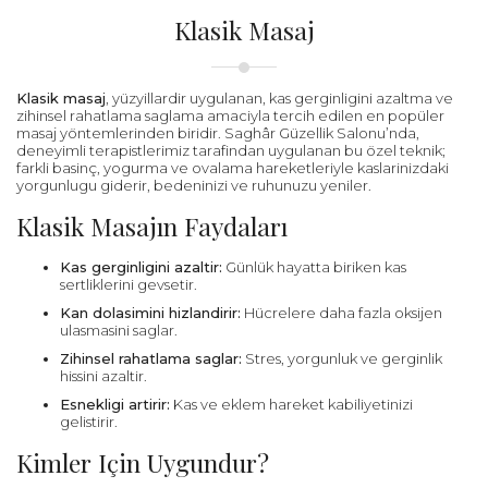
Klasik Masaj
Klasik masaj
, yüzyillardir uygulanan, kas gerginligini azaltma ve
zihinsel rahatlama saglama amaciyla tercih edilen en popüler
masaj yöntemlerinden biridir. Saghâr Güzellik Salonu’nda,
deneyimli terapistlerimiz tarafindan uygulanan bu özel teknik;
farkli basinç, yogurma ve ovalama hareketleriyle kaslarinizdaki
yorgunlugu giderir, bedeninizi ve ruhunuzu yeniler.
Klasik Masajın Faydaları
Kas gerginligini azaltir:
Günlük hayatta biriken kas
sertliklerini gevsetir.
Kan dolasimini hizlandirir:
Hücrelere daha fazla oksijen
ulasmasini saglar.
Zihinsel rahatlama saglar:
Stres, yorgunluk ve gerginlik
hissini azaltir.
Esnekligi artirir:
Kas ve eklem hareket kabiliyetinizi
gelistirir.
Kimler Için Uygundur?