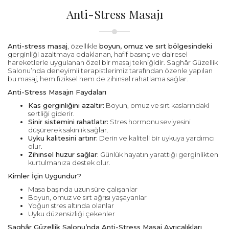
Anti-Stress Masajı
Anti-stress masaj
, özellikle
boyun, omuz ve sırt bölgesindeki
gerginliği azaltmaya odaklanan, hafif basınç ve dairesel
hareketlerle uygulanan özel bir masaj tekniğidir. Saghâr Güzellik
Salonu’nda deneyimli terapistlerimiz tarafından özenle yapılan
bu masaj, hem fiziksel hem de zihinsel rahatlama sağlar.
Anti-Stress Masajın Faydaları
Kas gerginliğini azaltır:
Boyun, omuz ve sırt kaslarındaki
sertliği giderir.
Sinir sistemini rahatlatır:
Stres hormonu seviyesini
düşürerek sakinlik sağlar.
Uyku kalitesini artırır:
Derin ve kaliteli bir uykuya yardımcı
olur.
Zihinsel huzur sağlar:
Günlük hayatın yarattığı gerginlikten
kurtulmanıza destek olur.
Kimler İçin Uygundur?
Masa başında uzun süre çalışanlar
Boyun, omuz ve sırt ağrısı yaşayanlar
Yoğun stres altında olanlar
Uyku düzensizliği çekenler
Saghâr Güzellik Salonu’nda Anti-Stress Masaj Ayrıcalıkları