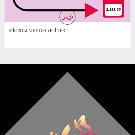
MİCROBLADING+EYELİNER