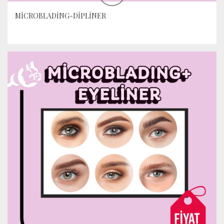
MİCROBLADİNG-DİPLİNER