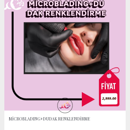
MİCROBLADING+DUDAK RENKLENDİRME