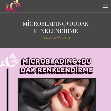
MİCROBLADING+DUDAK
RENKLENDİRME
Anasayfa
/
Fırsatlar